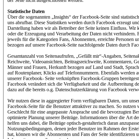
der Seite nicht ausgeschlossen werden.
Statistische Daten
Über die sogenannten „Insights“ der Facebook-Seite sind statistisc
uns abrufbar. Diese Statistiken werden durch Facebook erzeugt und
Darstellung haben wir als Betreiber der Seite keinen Einfluss. Wir 
oder die Erzeugung und Verarbeitung der Daten nicht verhindern.
jeweils für die Kategorien Fans, Abonnenten, erreichte Personen 
bezogen auf unsere Facebook-Seite nachfolgende Daten durch Faceb
Gesamtanzahl von Seitenaufrufen, „Gefällt mir“-Angaben, Seitenakt
Reichweite, Videoansichten, Beitragsreichweite, Kommentaren, Get
Männer und Frauen, Herkunft bezogen auf Land und Stadt, Sprach
auf Routenplaner, Klicks auf Telefonnummern. Ebenfalls werden 
unserer Facebook- Seite verknüpften Facebook-Gruppen bereitgeste
Facebook verändert sich die Verfügbarkeit und die Aufbereitung der
dazu auf die bereits o.g. Datenschutzerklärung von Facebook verw
Wir nutzen diese in aggregierter Form verfügbaren Daten, um unser
Facebook-Seite für die Benutzer attraktiver zu machen. So nutzen w
Geschlecht für eine angepasste Ansprache und die bevorzugten Besu
optimierte Planung unserer Beiträge. Informationen über die Art 
helfen uns dabei, die Beiträge optisch-gestalterisch daran anzupas
Nutzungsbedingungen, denen jeder Benutzer im Rahmen der Erstel
hat, können wir die Abonnenten und Fans der Seite identifizieren un