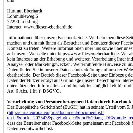
und
Hartmut Eberhardt
Lohmühleweg 6
72290 Lossburg
Internet: www.fliesen-eberhardt.de
Informationen über unsere Facebook-Seite. Wir betreiben diese Se
machen und um mit Ihnen als Besucher und Benutzer dieser Facebo
Kontakt zu treten. Weitere Informationen über uns sowie über unsere
auf unserer Webseite unter https://www.fliesen-eberhardt.de. Wir a
kein Interesse an der Erhebung und weiteren Verarbeitung Ihrer i
Analyse- oder Marketingzwecken. Weiterführende Hinweise zu u
Daten finden Sie in unserer Datenschutzerklärung auf unserer Webse
eberhardt.de. Der Betrieb dieser Facebook-Seite unter Einbezug d
Daten der Nutzer erfolgt auf Grundlage unserer berechtigten Inter
unterstützenden Informations- und Interaktionsmöglichkeit für un
Art. 6 Abs. 1 lit. f. DSGVO.
Verarbeitung von Personenbezogenen Daten durch Facebook
Der Europäische Gerichtshof (EuGH) hat in seinem Urteil vom 5. 
(
http://curia.europa.eu/juris/document/document.jsf?
text=&docid=202543&pageIndex=0&docl%20ang=DE&mode=req&
dass der Betreiber einer Facebook-Seite gemeinsam mit Facebook 
Daten verantwortlich ist.