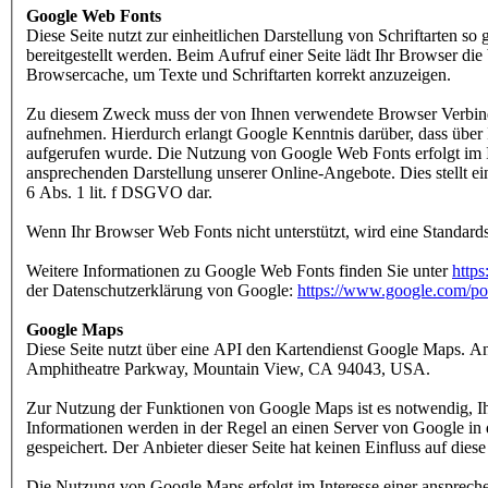
Google Web Fonts
Diese Seite nutzt zur einheitlichen Darstellung von Schriftarten s
bereitgestellt werden. Beim Aufruf einer Seite lädt Ihr Browser die
Browsercache, um Texte und Schriftarten korrekt anzuzeigen.
Zu diesem Zweck muss der von Ihnen verwendete Browser Verbin
aufnehmen. Hierdurch erlangt Google Kenntnis darüber, dass über 
aufgerufen wurde. Die Nutzung von Google Web Fonts erfolgt im In
ansprechenden Darstellung unserer Online-Angebote. Dies stellt ein
6 Abs. 1 lit. f DSGVO dar.
Wenn Ihr Browser Web Fonts nicht unterstützt, wird eine Standard
Weitere Informationen zu Google Web Fonts finden Sie unter
https
der Datenschutzerklärung von Google:
https://www.google.com/pol
Google Maps
Diese Seite nutzt über eine API den Kartendienst Google Maps. Anb
Amphitheatre Parkway, Mountain View, CA 94043, USA.
Zur Nutzung der Funktionen von Google Maps ist es notwendig, Ih
Informationen werden in der Regel an einen Server von Google in
gespeichert. Der Anbieter dieser Seite hat keinen Einfluss auf dies
Die Nutzung von Google Maps erfolgt im Interesse einer anspreche