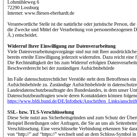
Lohmühleweg 6
72290 Lossburg
Internet: www.fliesen-eberhardt.de
Verantwortliche Stelle ist die natürliche oder juristische Person, d
die Zwecke und Mittel der Verarbeitung von personenbezogenen D
Ä.) entscheidet.
Widerruf Ihrer Einwilligung zur Datenverarbeitung
Viele Datenverarbeitungsvorgänge sind nur mit Ihrer ausdrücklich
bereits erteilte Einwilligung jederzeit widerrufen. Dazu reicht eine
Die Rechtmäßigkeit der bis zum Widerruf erfolgten Datenverarbeit
Beschwerderecht bei der zuständigen Aufsichtsbehörde
Im Falle datenschutzrechtlicher Verstöße steht dem Betroffenen ei
Aufsichtsbehörde zu. Zuständige Aufsichtsbehörde in datenschutzre
Landesdatenschutzbeauftragte des Bundeslandes, in dem unser Unte
Datenschutzbeauftragten sowie deren Kontaktdaten können folg
https://www.bfdi.bund.de/DE/Infothek/Anschriften_Links/anschrif
SSL- bzw. TLS-Verschlüsselung
Diese Seite nutzt aus Sicherheitsgründen und zum Schutz der Übert
Beispiel Bestellungen oder Anfragen, die Sie an uns als Seitenbet
Verschlüsselung. Eine verschlüsselte Verbindung erkennen Sie dara
von “http://” auf “https://” wechselt und an dem Schloss-Symbol in